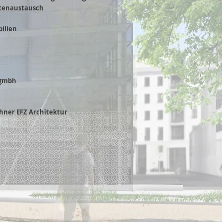
ntenaustausch
ilien
 gmbh
chner EFZ Architektur