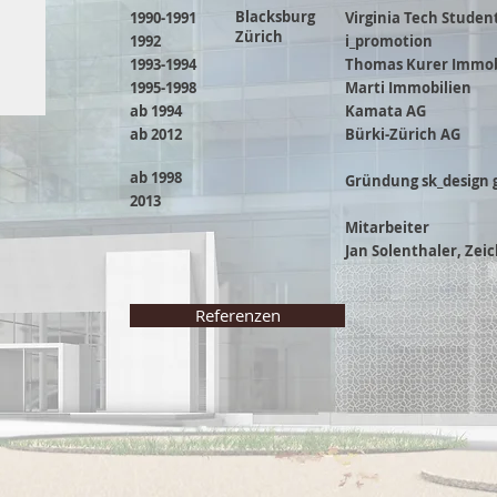
Blacksburg
1990-1991
Virginia Tech Stude
Zürich
1992
i_promotion
1993-1994
Thomas Kurer Immob
1995-1998
Marti Immobilien
ab 1994
Kamata AG
ab 2012
Bürki-Zürich AG
ab 1998
Gründung sk_design
2013
Mitarbeiter
Jan Solenthaler, Zei
Referenzen