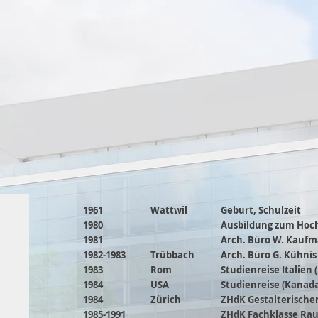
1961
Wattwil
Geburt, Schulzeit
1980
Ausbildung zum Hoc
1981
Arch. Büro W. Kauf
1982-1983
Trübbach
Arch. Büro G. Kühnis
1983
Rom
Studienreise Italien 
1984
USA
Studienreise (Kanada,
1984
Zürich
ZHdK Gestalterische
1985-1991
ZHdK Fachklasse Rau