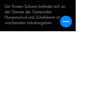
Der Knoten Schoren befindet sich an
der Grenze der Gemeinden
Hunzenschwil und Schafisheim im
wachsenden Industriegebiet.
Er ist ein wichtiger Kreuzpunkt der
Hauptverkehrsachsen Richtung
Lenzburg / Zürich / Bern / Aarau
und dem Seetal.
Die Harmonisierung der Bau- und
Nutzungsordnung beider
Gemeinden ermöglichte die
Entwicklung der ehemaligen
Kiesgrube zum
Produktionsstandort in der Region.
Diese Entwicklung und Investition
war Auslöser für den Ausbau des